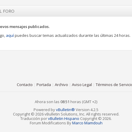
EL FORO
evos mensajes publicados.
go,
aquí
puedes buscar temas actualizados durante las últimas 24 horas.
Contacto
|
Portada
|
Archivo
|
Aviso Legal
|
Términos de Servici
Ahora son las
08:51
horas (GMT +2)
Powered by
vBulletin®
Version 4.2.5
Copyright © 2026 vBulletin Solutions, Inc. All rights reserved.
Traducción por
vBulletin Hispano
Copyright © 2026.
Forum Modifications By
Marco Mamdouh