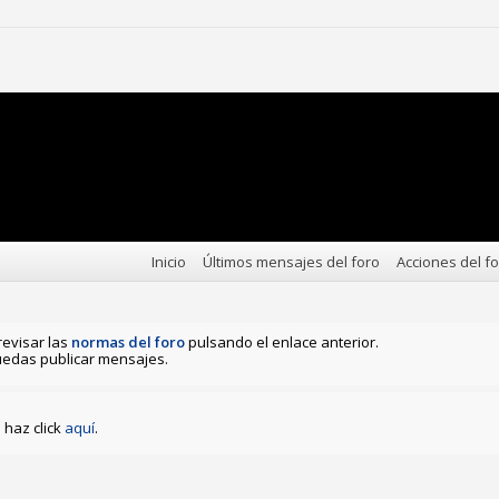
Inicio
Últimos mensajes del foro
Acciones del f
revisar las
normas del foro
pulsando el enlace anterior.
edas publicar mensajes.
haz click
aquí
.