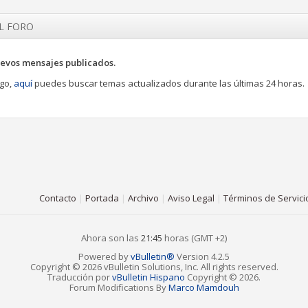
EL FORO
evos mensajes publicados.
go,
aquí
puedes buscar temas actualizados durante las últimas 24 horas.
Contacto
|
Portada
|
Archivo
|
Aviso Legal
|
Términos de Servici
Ahora son las
21:45
horas (GMT +2)
Powered by
vBulletin®
Version 4.2.5
Copyright © 2026 vBulletin Solutions, Inc. All rights reserved.
Traducción por
vBulletin Hispano
Copyright © 2026.
Forum Modifications By
Marco Mamdouh