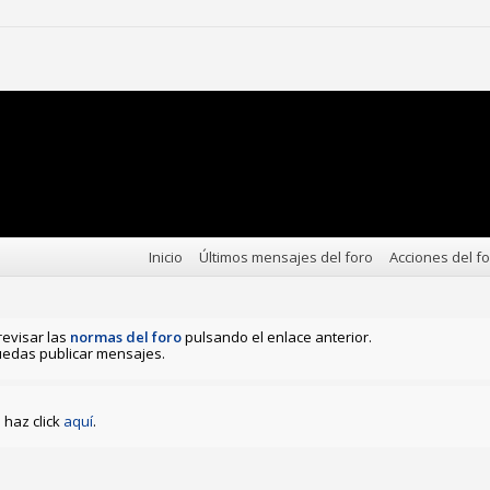
Inicio
Últimos mensajes del foro
Acciones del f
revisar las
normas del foro
pulsando el enlace anterior.
edas publicar mensajes.
haz click
aquí
.