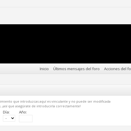
Inicio
Últimos mensajes del foro
Acciones del f
imiento que introduzcas aquí es vinculante y no puede ser modificada
 ¡así que asegúrate de introducirla correctamente!
Día:
Año: