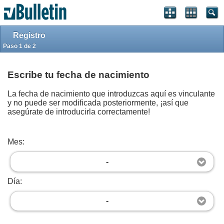
Iniciar sesión
Registrarse
Arriba
Powered by
vBulletin®
Version 4.2.5
Registro
Copyright © 2026 vBulletin Solutions, Inc. All rights reserved.
Traducción por
vBulletin Hispano
Copyright © 2026.
Paso 1 de 2
Forum Modifications By
Marco Mamdouh
User Alert System provided by
Advanced User Tagging (Lite)
-
vBulletin Mods &
Addons
Copyright © 2026 DragonByte Technologies Ltd.
Escribe tu fecha de nacimiento
La fecha de nacimiento que introduzcas aquí es vinculante
y no puede ser modificada posteriormente, ¡así que
asegúrate de introducirla correctamente!
Mes:
-
Día:
-