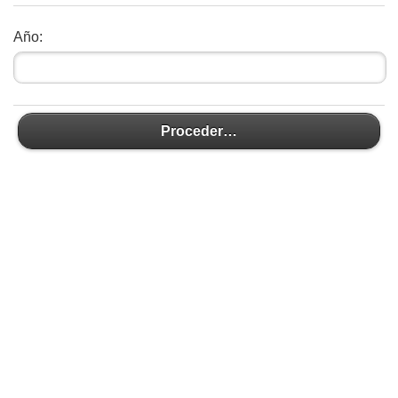
Año:
Proceder…