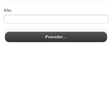
Año:
Proceder…