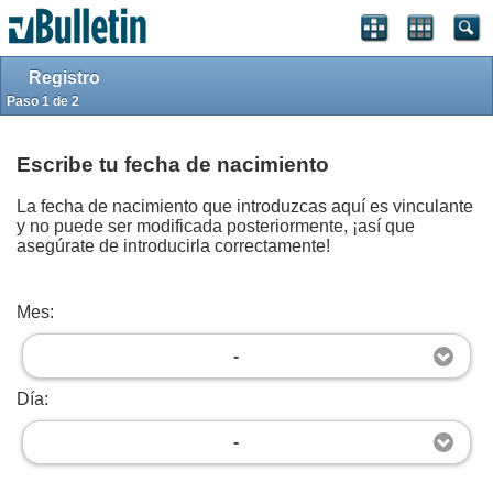
Iniciar sesión
Registrarse
Arriba
Powered by
vBulletin®
Version 4.2.5
Registro
Copyright © 2026 vBulletin Solutions, Inc. All rights reserved.
Traducción por
vBulletin Hispano
Copyright © 2026.
Paso 1 de 2
Forum Modifications By
Marco Mamdouh
User Alert System provided by
Advanced User Tagging (Lite)
-
vBulletin Mods &
Addons
Copyright © 2026 DragonByte Technologies Ltd.
Escribe tu fecha de nacimiento
La fecha de nacimiento que introduzcas aquí es vinculante
y no puede ser modificada posteriormente, ¡así que
asegúrate de introducirla correctamente!
Mes:
-
Día:
-