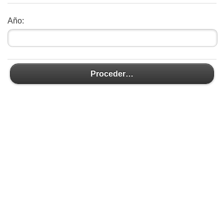
Año:
Proceder…