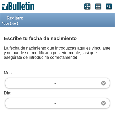
Iniciar sesión
Registrarse
Arriba
Powered by
vBulletin®
Version 4.2.5
Registro
Copyright © 2026 vBulletin Solutions, Inc. All rights reserved.
Traducción por
vBulletin Hispano
Copyright © 2026.
Paso 1 de 2
Forum Modifications By
Marco Mamdouh
User Alert System provided by
Advanced User Tagging (Lite)
-
vBulletin Mods &
Addons
Copyright © 2026 DragonByte Technologies Ltd.
Escribe tu fecha de nacimiento
La fecha de nacimiento que introduzcas aquí es vinculante
y no puede ser modificada posteriormente, ¡así que
asegúrate de introducirla correctamente!
Mes:
-
Día:
-