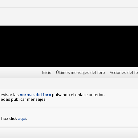
Inicio
Últimos mensajes del foro
Acciones del f
revisar las
normas del foro
pulsando el enlace anterior.
edas publicar mensajes.
haz click
aquí
.