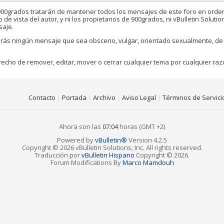
0grados tratarán de mantener todos los mensajes de este foro en orden,
 vista del autor, y ni los propietarios de 900grados, ni vBulletin Solution
saje.
birás ningún mensaje que sea obsceno, vulgar, orientado sexualmente, de 
echo de remover, editar, mover o cerrar cualquier tema por cualquier raz
Contacto
|
Portada
|
Archivo
|
Aviso Legal
|
Términos de Servici
Ahora son las
07:04
horas (GMT +2)
Powered by
vBulletin®
Version 4.2.5
Copyright © 2026 vBulletin Solutions, Inc. All rights reserved.
Traducción por
vBulletin Hispano
Copyright © 2026.
Forum Modifications By
Marco Mamdouh