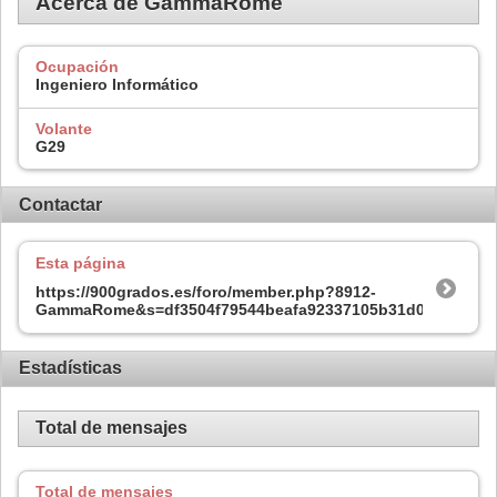
Acerca de GammaRome
Ocupación
Ingeniero Informático
Volante
G29
Contactar
Esta página
https://900grados.es/foro/member.php?8912-
GammaRome&s=df3504f79544beafa92337105b31d0c2
Estadísticas
Total de mensajes
Total de mensajes