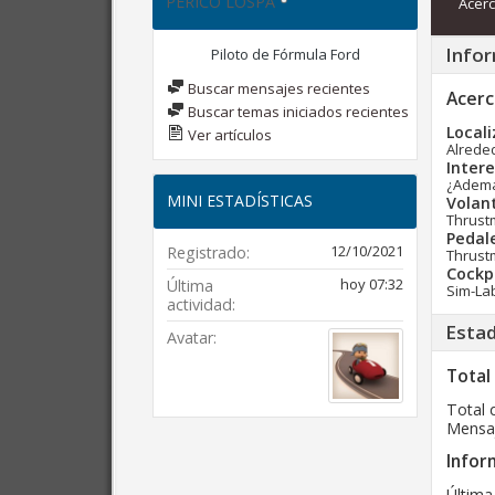
PERICO LOSPA
Acerc
Infor
Piloto de Fórmula Ford
Buscar mensajes recientes
Acerc
Buscar temas iniciados recientes
Locali
Ver artículos
Alrede
Intere
¿Además
MINI ESTADÍSTICAS
Volan
Thrust
Pedal
12/10/2021
Registrado
Thrust
Cockpi
hoy
07:32
Última
Sim-La
actividad
Estad
Avatar
Total
Total 
Mensaj
Infor
Última