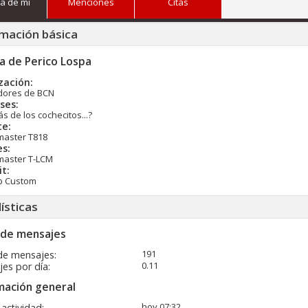
a de mi
Menciones
Citas
mación básica
a de Perico Lospa
zación:
dores de BCN
ses:
 de los cochecitos...?
te:
master T818
es:
master T-LCM
t:
b Custom
ísticas
 de mensajes
191
de mensajes
0.11
es por día
mación general
hoy
07:32
 actividad