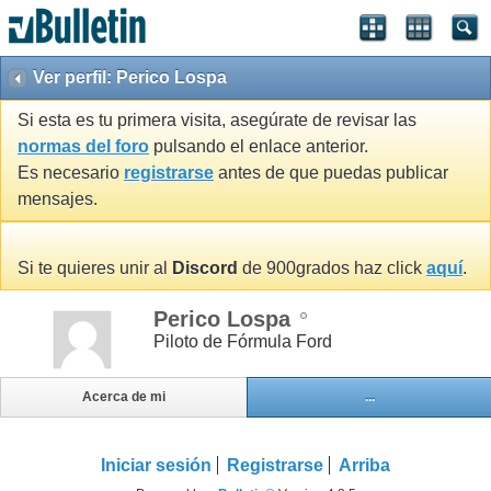
Ver perfil: Perico Lospa
Si esta es tu primera visita, asegúrate de revisar las
normas del foro
pulsando el enlace anterior.
Es necesario
registrarse
antes de que puedas publicar
mensajes.
Si te quieres unir al
Discord
de 900grados haz click
aquí
.
Perico Lospa
Piloto de Fórmula Ford
Acerca de mi
...
Iniciar sesión
Registrarse
Arriba