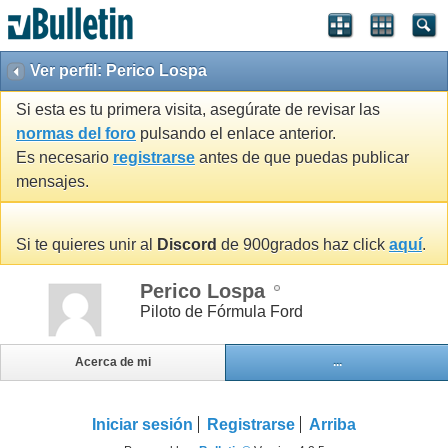
Ver perfil: Perico Lospa
Si esta es tu primera visita, asegúrate de revisar las
normas del foro
pulsando el enlace anterior.
Es necesario
registrarse
antes de que puedas publicar
mensajes.
Si te quieres unir al
Discord
de 900grados haz click
aquí
.
Perico Lospa
Piloto de Fórmula Ford
Acerca de mi
...
Iniciar sesión
Registrarse
Arriba