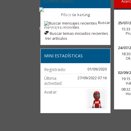
COMPETIANZO
Acerc
Piloto de karting
Buscar
25/07/
mensajes recientes
15:33
Buscar temas iniciados recientes
Pr
Ver artículos
24/07/
18:30
MINI ESTADÍSTICAS
Ok
01/09/2020
Registrado
02/09/
27/09/2022
07:16
Última
19:15
actividad
Val
08:32
Avatar
Ho