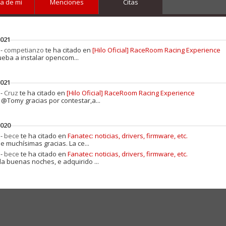
a de mi
Menciones
Citas
2021
 -
competianzo
te ha citado en
[Hilo Oficial] RaceRoom Racing Experience
ueba a instalar opencom...
2021
 -
Cruz
te ha citado en
[Hilo Oficial] RaceRoom Racing Experience
 @Tomy gracias por contestar,a...
2020
 -
bece
te ha citado en
Fanatec: noticias, drivers, firmware, etc.
e muchísimas gracias. La ce...
 -
bece
te ha citado en
Fanatec: noticias, drivers, firmware, etc.
la buenas noches, e adquirido ...