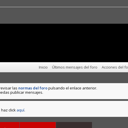
Inicio
Últimos mensajes del foro
Acciones del f
revisar las
normas del foro
pulsando el enlace anterior.
edas publicar mensajes.
haz click
aquí
.