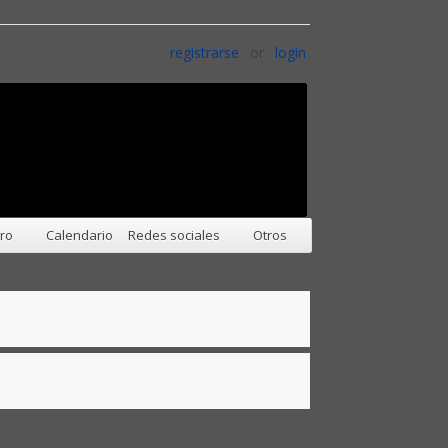
registrarse
or
login
oro
Calendario
Redes sociales
Otros