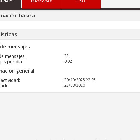
a de mi
Menciones
Citas
mación básica
ísticas
 de mensajes
33
de mensajes
0.02
es por día
mación general
30/10/2025
22:05
 actividad
23/08/2020
rado