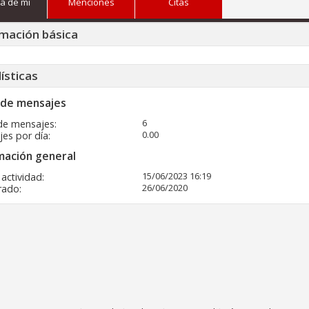
a de mi
Menciones
Citas
mación básica
ísticas
 de mensajes
6
de mensajes
0.00
es por día
mación general
15/06/2023
16:19
 actividad
26/06/2020
rado