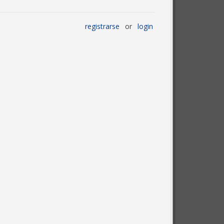
registrarse
or
login
oro
Calendario
Redes sociales
Otros