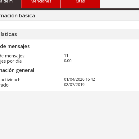
a de mi
Menciones
Citas
mación básica
ísticas
 de mensajes
11
de mensajes
0.00
es por día
mación general
01/04/2026
16:42
 actividad
02/07/2019
rado