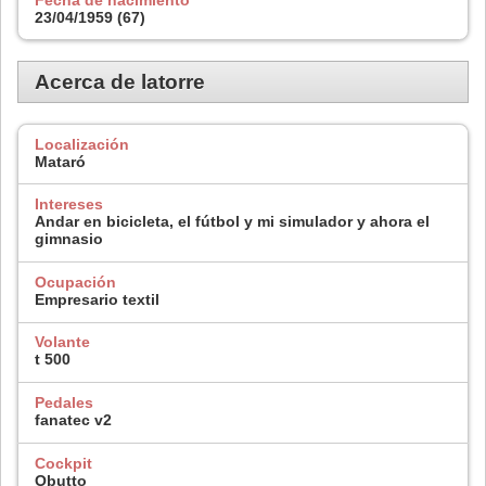
23/04/1959 (67)
Acerca de latorre
Localización
Mataró
Intereses
Andar en bicicleta, el fútbol y mi simulador y ahora el
gimnasio
Ocupación
Empresario textil
Volante
t 500
Pedales
fanatec v2
Cockpit
Obutto