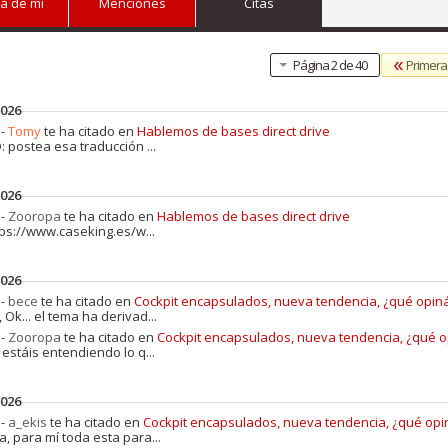
a de mi
Menciones
Citas
Primera
Página 2 de 40
2026
 -
Tomy
te ha citado en
Hablemos de bases direct drive
: postea esa traducción ...
2026
 -
Zooropa
te ha citado en
Hablemos de bases direct drive
tps://www.caseking.es/w...
2026
 -
bece
te ha citado en
Cockpit encapsulados, nueva tendencia, ¿qué opiná
 Ok... el tema ha derivad...
 -
Zooropa
te ha citado en
Cockpit encapsulados, nueva tendencia, ¿qué o
estáis entendiendo lo q...
2026
 -
a_ekis
te ha citado en
Cockpit encapsulados, nueva tendencia, ¿qué opi
, para mí toda esta para...