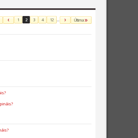
1
2
3
4
12
...
Última
is?
pináis?
náis?