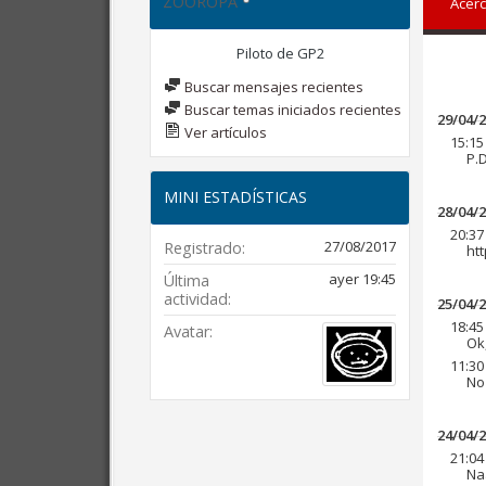
ZOOROPA
Acerc
Piloto de GP2
Buscar mensajes recientes
Buscar temas iniciados recientes
29/04/
Ver artículos
15:15
P.D
MINI ESTADÍSTICAS
28/04/
20:37
27/08/2017
Registrado
ht
ayer
19:45
Última
actividad
25/04/
18:45
Avatar
Ok,
11:30
No 
24/04/
21:04
Naa