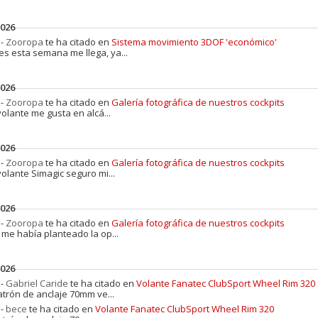
2026
 -
Zooropa
te ha citado en
Sistema movimiento 3DOF 'económico'
es esta semana me llega, ya...
2026
 -
Zooropa
te ha citado en
Galería fotográfica de nuestros cockpits
volante me gusta en alcá...
2026
 -
Zooropa
te ha citado en
Galería fotográfica de nuestros cockpits
volante Simagic seguro mi...
2026
 -
Zooropa
te ha citado en
Galería fotográfica de nuestros cockpits
 me había planteado la op...
2026
 -
Gabriel Caride
te ha citado en
Volante Fanatec ClubSport Wheel Rim 320
atrón de anclaje 70mm ve...
 -
bece
te ha citado en
Volante Fanatec ClubSport Wheel Rim 320