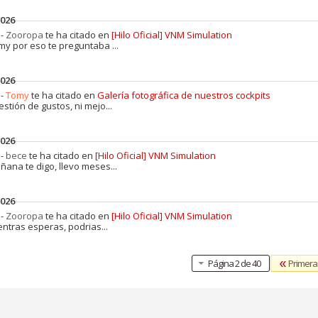
2026
 -
Zooropa
te ha citado en
[Hilo Oficial] VNM Simulation
my por eso te preguntaba ...
2026
 -
Tomy
te ha citado en
Galería fotográfica de nuestros cockpits
stión de gustos, ni mejo...
2026
 -
bece
te ha citado en
[Hilo Oficial] VNM Simulation
ñana te digo, llevo meses...
2026
 -
Zooropa
te ha citado en
[Hilo Oficial] VNM Simulation
entras esperas, podrias...
Primera
Página 2 de 40