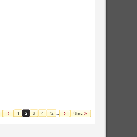
1
2
3
4
12
...
Última