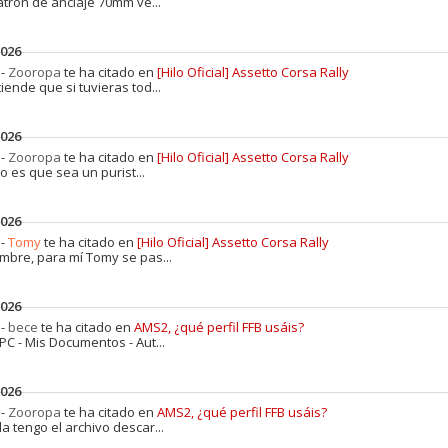
atrón de anclaje 70mm ve...
2026
 -
Zooropa
te ha citado en
[Hilo Oficial] Assetto Corsa Rally
iende que si tuvieras tod...
2026
 -
Zooropa
te ha citado en
[Hilo Oficial] Assetto Corsa Rally
o es que sea un purist...
2026
 -
Tomy
te ha citado en
[Hilo Oficial] Assetto Corsa Rally
mbre, para mí Tomy se pas...
2026
 -
bece
te ha citado en
AMS2, ¿qué perfil FFB usáis?
PC - Mis Documentos - Aut...
2026
 -
Zooropa
te ha citado en
AMS2, ¿qué perfil FFB usáis?
a tengo el archivo descar...