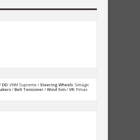
/
DD
: VNM Supreme /
Steering Wheels
: Simagic
akers
/
Belt Tensioner
/
Wind Sim
/
VR
: Pimax