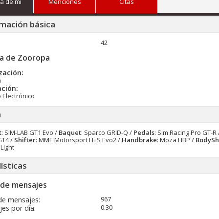
a de mi
Menciones
Citas
mación básica
42
a de Zooropa
zación:
a
ción:
 Electrónico
a
t
: SIM-LAB GT1 Evo /
Baquet
: Sparco GRID-Q /
Pedals
: Sim Racing Pro GT-R 
GT4 /
Shifter
: MME Motorsport H+S Evo2 /
Handbrake
: Moza HBP /
BodySh
 Light
ísticas
 de mensajes
967
de mensajes
0.30
es por día