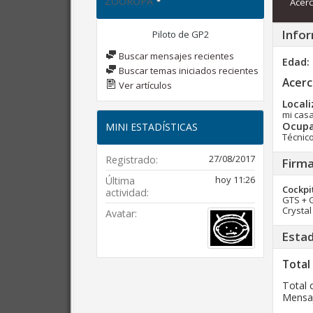
ZOOROPA
Acerc
Infor
Piloto de GP2
Buscar mensajes recientes
Edad
Buscar temas iniciados recientes
Acerc
Ver artículos
Locali
mi cas
Ocupa
MINI ESTADÍSTICAS
Técnico
27/08/2017
Registrado
Firm
hoy
11:26
Última
Cockpi
actividad
GTS + 
Crystal
Avatar
Estad
Total
Total 
Mensaj