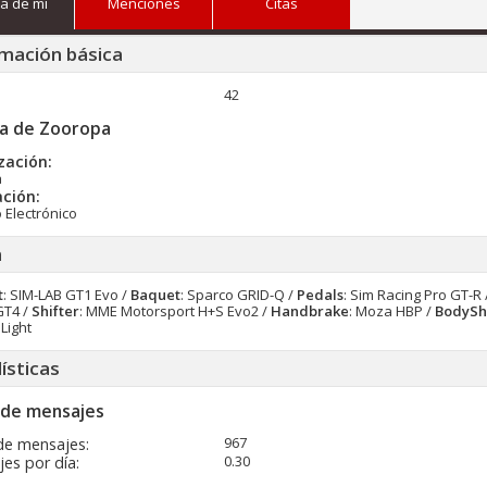
a de mi
Menciones
Citas
mación básica
42
a de Zooropa
zación:
a
ción:
 Electrónico
a
t
: SIM-LAB GT1 Evo /
Baquet
: Sparco GRID-Q /
Pedals
: Sim Racing Pro GT-R 
GT4 /
Shifter
: MME Motorsport H+S Evo2 /
Handbrake
: Moza HBP /
BodySh
 Light
ísticas
 de mensajes
967
de mensajes
0.30
es por día