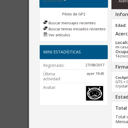
ZOOROPA
Acerc
Infor
Piloto de GP2
Buscar mensajes recientes
Edad
Buscar temas iniciados recientes
Acerc
Ver artículos
Locali
mi cas
Ocupa
MINI ESTADÍSTICAS
Técnico
27/08/2017
Registrado
Firm
ayer
19:45
Última
Cockpi
actividad
GTS + 
Crystal
Avatar
Estad
Total
Total 
Mensaj