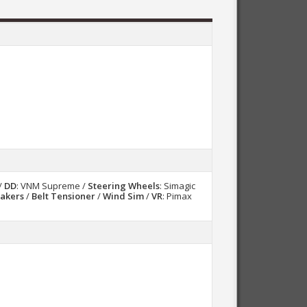
/
DD
: VNM Supreme /
Steering Wheels
: Simagic
akers
/
Belt Tensioner
/
Wind Sim
/
VR
: Pimax