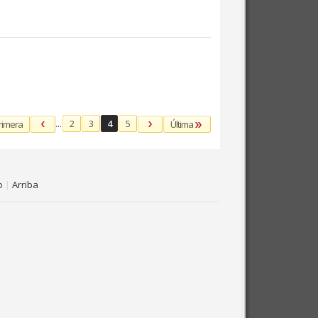
...
2
3
4
5
rimera
Última
o
|
Arriba