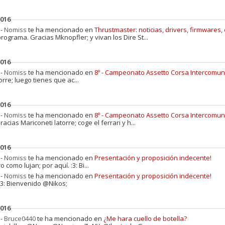
2016
 -
Nomiss
te ha mencionado en
Thrustmaster: noticias, drivers, firmwares, 
 programa. Gracias Mknopfler; y vivan los Dire St...
2016
 -
Nomiss
te ha mencionado en
8º - Campeonato Assetto Corsa Intercomu
orre; luego tienes que ac...
2016
 -
Nomiss
te ha mencionado en
8º - Campeonato Assetto Corsa Intercomu
Gracias Mariconeti latorre; coge el ferrari y h...
2016
 -
Nomiss
te ha mencionado en
Presentación y proposición indecente!
o como lujan; por aquí. :3: Bi...
 -
Nomiss
te ha mencionado en
Presentación y proposición indecente!
. :3: Bienvenido @Nikos;
2016
 -
Bruce0440
te ha mencionado en
¿Me hara cuello de botella?