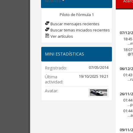
NOMISS
Acerc
Piloto de Fórmula 1
Buscar mensajes recientes
Buscar temas iniciados recientes
07/12/
Ver artículos
18:45
...
18:07
MINI ESTADÍSTICAS
@Ti
07/05/2014
Registrado
06/12/
01:43
19/10/2025
19:21
Última
...
actividad
Avatar
26/11/
01:44
..
01:44
...
09/11/