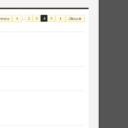
...
2
3
4
5
rimera
Última