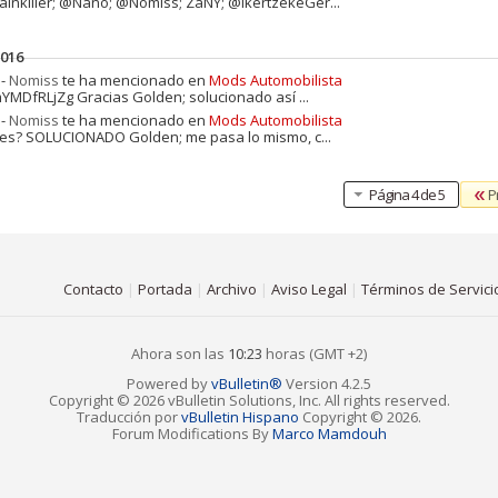
.Painkiller; @Nano; @Nomiss; ZaNY; @IkertzekeGer...
2016
 -
Nomiss
te ha mencionado en
Mods Automobilista
.mYMDfRLjZg Gracias Golden; solucionado así ...
 -
Nomiss
te ha mencionado en
Mods Automobilista
.hes? SOLUCIONADO Golden; me pasa lo mismo, c...
P
Página 4 de 5
Contacto
|
Portada
|
Archivo
|
Aviso Legal
|
Términos de Servici
Ahora son las
10:23
horas (GMT +2)
Powered by
vBulletin®
Version 4.2.5
Copyright © 2026 vBulletin Solutions, Inc. All rights reserved.
Traducción por
vBulletin Hispano
Copyright © 2026.
Forum Modifications By
Marco Mamdouh