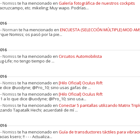
 -
Nomiss
te ha mencionado en
Galería fotográfica de nuestros cockpits
-lacruzcampo, etc. mikeling; Muy wapo. Podrías...
2016
 -
Norman
te ha mencionado en
ENCUESTA (SELECCIÓN MÚLTIPLE) MOD AM
rque Nomiss; os pasó por la pie...
2016
 -
Nomiss
te ha mencionado en
Circuitos Automobilista
g-Life; no tengo tiempo de ...
2016
 -
Nomiss
te ha mencionado en
[Hilo Oficial] Oculus Rift
.ue dice @uodyne; @Pro_10; sino usas gafas de ...
 -
Nomiss
te ha mencionado en
[Hilo Oficial] Oculus Rift
 +1 a lo que dice @uodyne; @Pro_10; sino usa...
 -
Nomiss
te ha mencionado en
Conectar 5 pantallas utilizando Matrix Tri
ilizando Tapatalk Hechi; acuerdaté de mí ...
2016
 -
Nomiss
te ha mencionado en
Guía de transductores táctiles para vibrac
cias ksero; !! - - - Actualiza...