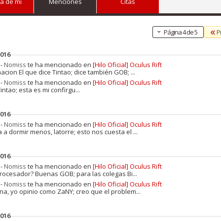
a de mi
Menciones
Citas
P
Página 4 de 5
2016
 -
Nomiss
te ha mencionado en
[Hilo Oficial] Oculus Rift
macion El que dice Tintao; dice también GOB; ...
 -
Nomiss
te ha mencionado en
[Hilo Oficial] Oculus Rift
ntao; esta es mi confirgu...
2016
 -
Nomiss
te ha mencionado en
[Hilo Oficial] Oculus Rift
ra a dormir menos, latorre; esto nos cuesta el ...
2016
 -
Nomiss
te ha mencionado en
[Hilo Oficial] Oculus Rift
.procesador? Buenas GOB; para las colegas Bi...
 -
Nomiss
te ha mencionado en
[Hilo Oficial] Oculus Rift
ana, yo opinio como ZaNY; creo que el problem...
2016