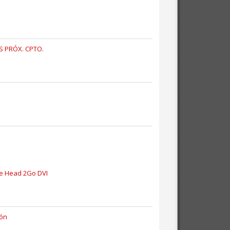
S PRÓX. CPTO.
ple Head 2Go DVI
ión