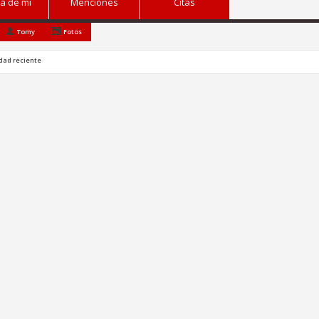
a de mi
Menciones
Citas
Tomy
Fotos
idad reciente