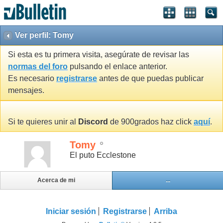
Ver perfil: Tomy
Si esta es tu primera visita, asegúrate de revisar las
normas del foro
pulsando el enlace anterior.
Es necesario
registrarse
antes de que puedas publicar
mensajes.
Si te quieres unir al
Discord
de 900grados haz click
aquí
.
Tomy
El puto Ecclestone
Acerca de mi
...
Iniciar sesión
Registrarse
Arriba