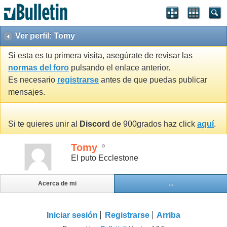
Ver perfil: Tomy
Si esta es tu primera visita, asegúrate de revisar las
normas del foro
pulsando el enlace anterior.
Es necesario
registrarse
antes de que puedas publicar
mensajes.
Si te quieres unir al
Discord
de 900grados haz click
aquí
.
Tomy
El puto Ecclestone
Acerca de mi
...
Iniciar sesión
Registrarse
Arriba