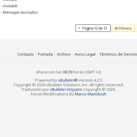
 -
Invisible
 -
Mensajes borrados
Primera
Página 12 de 13
Contacto
|
Portada
|
Archivo
|
Aviso Legal
|
Términos de Servici
Ahora son las
08:29
horas (GMT +2)
Powered by
vBulletin®
Version 4.2.5
Copyright © 2026 vBulletin Solutions, Inc. All rights reserved.
Traducción por
vBulletin Hispano
Copyright © 2026.
Forum Modifications By
Marco Mamdouh