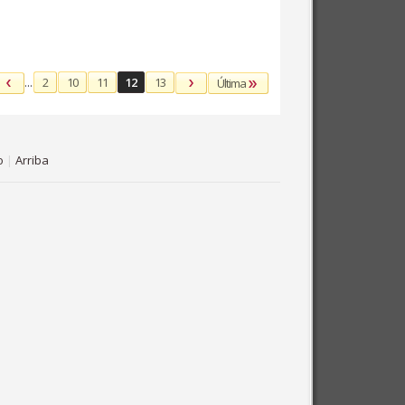
...
2
10
11
12
13
Última
o
|
Arriba