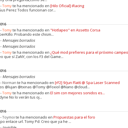
 -
Tomy
te ha mencionado en
[Hilo Oficial] iRacing
us Perez Todos funcionan cor...
2016
 -
Tomy
te ha mencionado en
"Hotlapeo" en Assetto Corsa
perKillo: Probando este chism...
 -
Mensajes borrados
 -
Mensajes borrados
 -
Tomy
te ha mencionado en
¿Qué mod prefieres para el próximo campe
o que sí ZaNY, con los F3 del Game...
2016
 -
Mensajes borrados
 -
Norman
te ha mencionado en
[rF2] 9/jun Flat6 @ Spa Laser Scanned
.pos @lujan @txinas @Tomy @Foxiol @Nano @cloud...
 -
Tomy
te ha mencionado en
El sim con mejores sonidos es...
yne No lo verán tus oj...
2016
 -
Toymoi
te ha mencionado en
Propuestas para el foro
 tipo enlace url. Tomy Pd: Creo que ya he ...
 -
Invisible