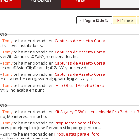
a de mi
Menciones
Citas
Primera
Página 12 de 13
2016
 -
Tomy
te ha mencionado en
Capturas de Assetto Corsa
ltk; Llevo instalado es...
 -
Tomy
te ha mencionado en
Capturas de Assetto Corsa
AsierGil; @saultk; @ZaNY; y un servidor. htt...
 -
Tomy
te ha mencionado en
Capturas de Assetto Corsa
che con @AsierGil; @saultk; @ZaNY; y un servido...
 -
Tomy
te ha mencionado en
Capturas de Assetto Corsa
 de esta noche con @AsierGil; @saultk; @ZaNY; y u...
 -
Tomy
te ha mencionado en
[Hilo Oficial] Assetto Corsa
Y; Si no acaba en punt...
2016
 -
Tomy
te ha mencionado en
Kit Augury OSW + Heusinkveld Pro Pedals +
rio; Me interesan mucho...
 -
Tomy
te ha mencionado en
Propuestas para el foro
mbres por ejemplo a Jose Berzosa si lo pongo junto o ...
 -
ZaNY
te ha mencionado en
Propuestas para el foro
my Una pregunta,como se...