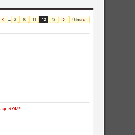
...
2
10
11
12
13
Última
 Baquet OMP