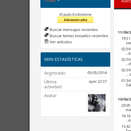
TOMY
Acerc
El puto Ecclestone
Buscar mensajes recientes
11/06/
Buscar temas iniciados recientes
19:51
Ver artículos
sau
02:59
...
MINI ESTADÍSTICAS
02:59
...
02:59
05/05/2014
Registrado
...
01:34
ayer
22:37
Última
ZaN
actividad
Avatar
10/06/
20:05
ma
16:16
...
13:42
To