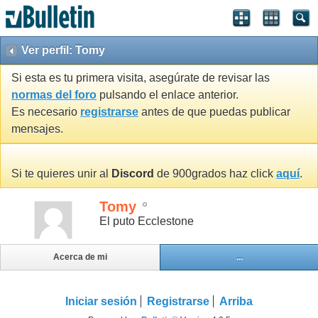
Ver perfil: Tomy
Si esta es tu primera visita, asegúrate de revisar las
normas del foro
pulsando el enlace anterior.
Es necesario
registrarse
antes de que puedas publicar
mensajes.
Si te quieres unir al
Discord
de 900grados haz click
aquí
.
Tomy
El puto Ecclestone
Acerca de mi
...
Iniciar sesión
Registrarse
Arriba