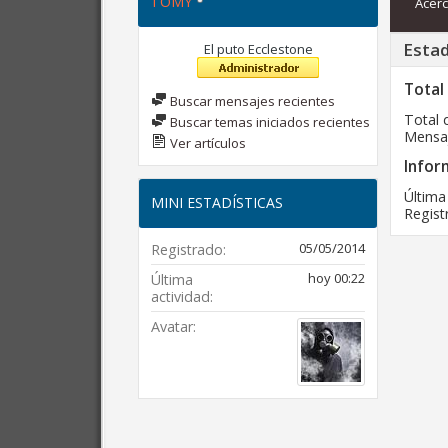
TOMY
Acerc
Estad
El puto Ecclestone
Total
Buscar mensajes recientes
Total 
Buscar temas iniciados recientes
Mensaj
Ver artículos
Infor
Última
MINI ESTADÍSTICAS
Regist
05/05/2014
Registrado
hoy
00:22
Última
actividad
Avatar