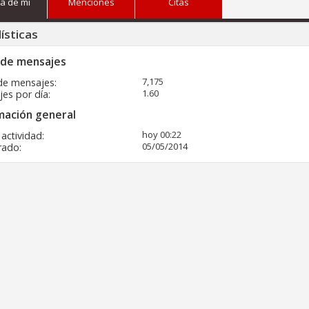
a de mi
Menciones
Citas
ísticas
 de mensajes
7,175
de mensajes
1.60
es por día
mación general
hoy
00:22
 actividad
05/05/2014
rado