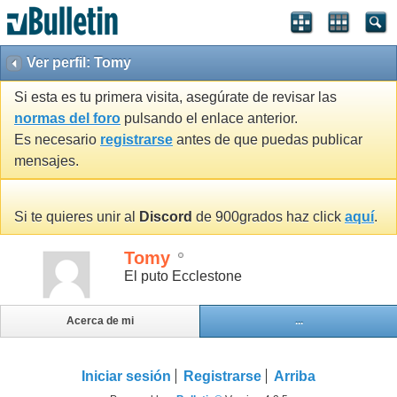
Ver perfil: Tomy
Si esta es tu primera visita, asegúrate de revisar las
normas del foro
pulsando el enlace anterior.
Es necesario
registrarse
antes de que puedas publicar
mensajes.
Si te quieres unir al
Discord
de 900grados haz click
aquí
.
Tomy
El puto Ecclestone
Acerca de mi
...
Iniciar sesión
Registrarse
Arriba