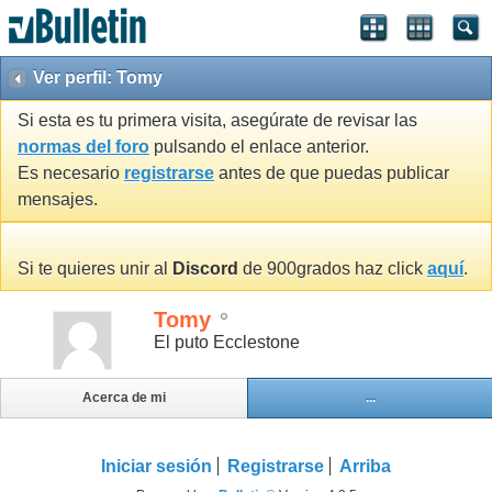
Ver perfil: Tomy
Si esta es tu primera visita, asegúrate de revisar las
normas del foro
pulsando el enlace anterior.
Es necesario
registrarse
antes de que puedas publicar
mensajes.
Si te quieres unir al
Discord
de 900grados haz click
aquí
.
Tomy
El puto Ecclestone
Acerca de mi
...
Iniciar sesión
Registrarse
Arriba