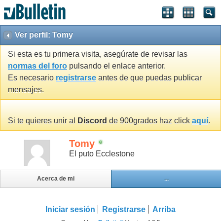
Ver perfil: Tomy
Si esta es tu primera visita, asegúrate de revisar las
normas del foro
pulsando el enlace anterior.
Es necesario
registrarse
antes de que puedas publicar
mensajes.
Si te quieres unir al
Discord
de 900grados haz click
aquí
.
Tomy
El puto Ecclestone
Acerca de mi
...
Iniciar sesión
Registrarse
Arriba