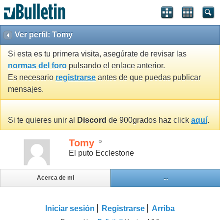
Ver perfil: Tomy
Si esta es tu primera visita, asegúrate de revisar las
normas del foro
pulsando el enlace anterior.
Es necesario
registrarse
antes de que puedas publicar
mensajes.
Si te quieres unir al
Discord
de 900grados haz click
aquí
.
Tomy
El puto Ecclestone
Acerca de mi
...
Iniciar sesión
Registrarse
Arriba