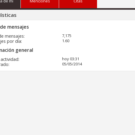
a de mi
Menciones
Citas
ísticas
 de mensajes
7,175
de mensajes
1.60
es por día
mación general
hoy
03:31
 actividad
05/05/2014
rado