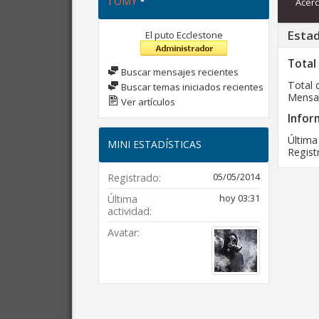
TOMY
Acerc
Estad
El puto Ecclestone
Total
Buscar mensajes recientes
Total 
Buscar temas iniciados recientes
Mensaj
Ver artículos
Infor
Última
MINI ESTADÍSTICAS
Regist
05/05/2014
Registrado
hoy
03:31
Última
actividad
Avatar