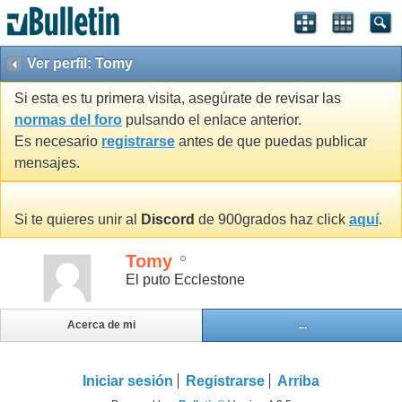
Ver perfil: Tomy
Si esta es tu primera visita, asegúrate de revisar las
normas del foro
pulsando el enlace anterior.
Es necesario
registrarse
antes de que puedas publicar
mensajes.
Si te quieres unir al
Discord
de 900grados haz click
aquí
.
Tomy
El puto Ecclestone
Acerca de mi
...
Iniciar sesión
Registrarse
Arriba