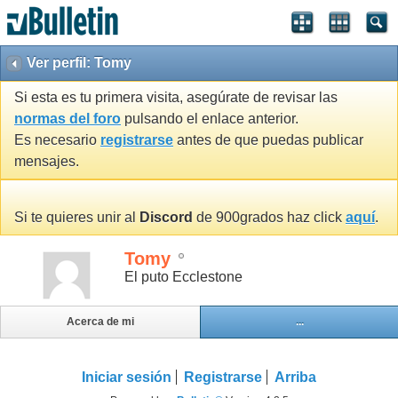
Ver perfil: Tomy
Si esta es tu primera visita, asegúrate de revisar las
normas del foro
pulsando el enlace anterior.
Es necesario
registrarse
antes de que puedas publicar
mensajes.
Si te quieres unir al
Discord
de 900grados haz click
aquí
.
Tomy
El puto Ecclestone
Acerca de mi
...
Iniciar sesión
Registrarse
Arriba