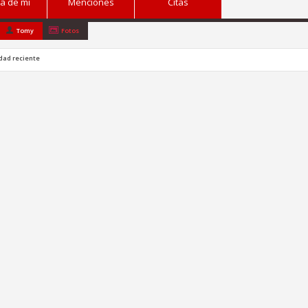
a de mi
Menciones
Citas
Tomy
Fotos
idad reciente