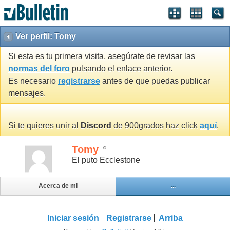
Ver perfil: Tomy
Si esta es tu primera visita, asegúrate de revisar las
normas del foro
pulsando el enlace anterior.
Es necesario
registrarse
antes de que puedas publicar
mensajes.
Si te quieres unir al
Discord
de 900grados haz click
aquí
.
Tomy
El puto Ecclestone
Acerca de mi
...
Iniciar sesión
Registrarse
Arriba