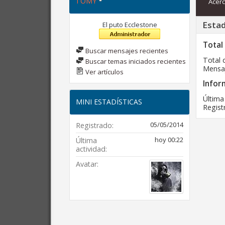
TOMY
Acerc
Estad
El puto Ecclestone
Total
Buscar mensajes recientes
Total 
Buscar temas iniciados recientes
Mensaj
Ver artículos
Infor
Última
MINI ESTADÍSTICAS
Regist
05/05/2014
Registrado
hoy
00:22
Última
actividad
Avatar