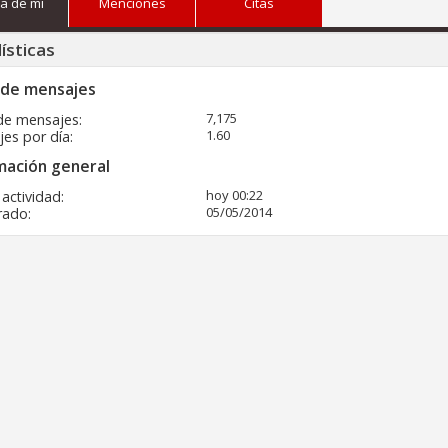
a de mi
Menciones
Citas
ísticas
 de mensajes
7,175
de mensajes
1.60
es por día
mación general
hoy
00:22
 actividad
05/05/2014
rado