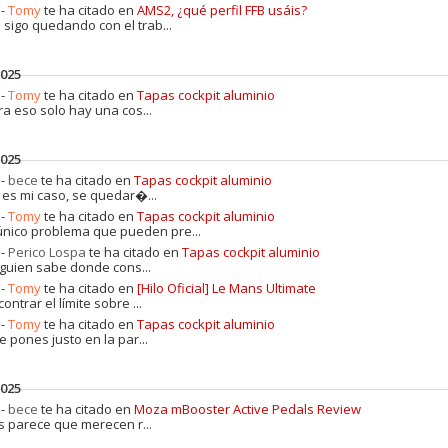
 -
Tomy
te ha citado en
AMS2, ¿qué perfil FFB usáis?
 sigo quedando con el trab...
2025
 -
Tomy
te ha citado en
Tapas cockpit aluminio
ra eso solo hay una cos...
2025
 -
bece
te ha citado en
Tapas cockpit aluminio
 es mi caso, se quedar�...
 -
Tomy
te ha citado en
Tapas cockpit aluminio
 único problema que pueden pre...
 -
Perico Lospa
te ha citado en
Tapas cockpit aluminio
lguien sabe donde cons...
 -
Tomy
te ha citado en
[Hilo Oficial] Le Mans Ultimate
ontrar el límite sobre ...
 -
Tomy
te ha citado en
Tapas cockpit aluminio
le pones justo en la par...
2025
 -
bece
te ha citado en
Moza mBooster Active Pedals Review
s parece que merecen r...