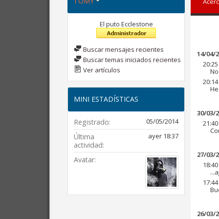
TOMY
Acerc
El puto Ecclestone
Buscar mensajes recientes
14/04/
Buscar temas iniciados recientes
20:25
Ver artículos
No 
20:14
He
MINI ESTADÍSTICAS
30/03/
05/05/2014
Registrado
21:40
Co
ayer
18:37
Última
actividad
27/03/
Avatar
18:40
...
17:44
Bu
26/03/