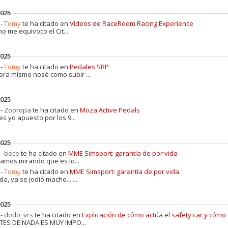
2025
 -
Tomy
te ha citado en
Vídeos de RaceRoom Racing Experience
no me equivoco el Cit...
2025
 -
Tomy
te ha citado en
Pedales SRP
ora mismo nosé como subir ...
2025
 -
Zooropa
te ha citado en
Moza Active Pedals
s yo apuesto por los 9...
2025
 -
bece
te ha citado en
MME Simsport: garantía de por vida
tamos mirando que es lo...
 -
Tomy
te ha citado en
MME Simsport: garantía de por vida
a, ya se jodió macho... ...
2025
 -
dodo_vrs
te ha citado en
Explicación de cómo actúa el safety car y cóm
TES DE NADA ES MUY IMPO...