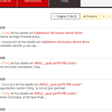
a de mi
Menciones
Citas
...
Primera
Página 11 de 52
2025
 -
Tomy
te ha citado en
Hablemos de bases direct drive
tiene anclaje frontal la ba...
 -
mejutuelo
te ha citado en
Hablemos de bases direct drive
 estado viendo y veo qu...
2025
 -
Tomy
te ha citado en
AMS2, ¿qué perfil FFB usáis?
mo en todo simulador, hay ...
2025
 -
Zooropa
te ha citado en
AMS2, ¿qué perfil FFB usáis?
ajaja tienes razón Tomy, si no es por pensar...
 -
Tomy
te ha citado en
AMS2, ¿qué perfil FFB usáis?
enas Zooropa, el txt que más ...
2025