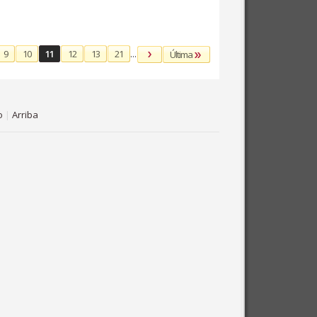
9
10
11
12
13
21
...
Última
o
|
Arriba