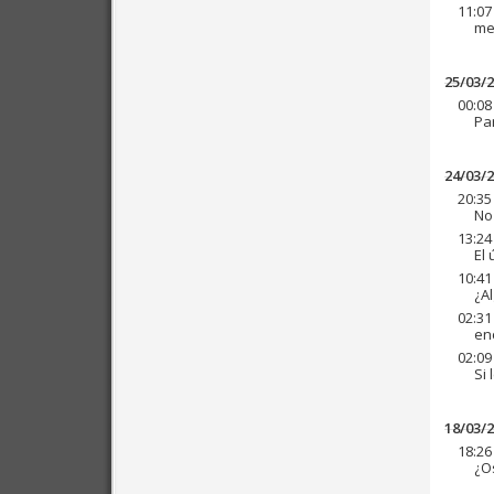
11:07
me
25/03/
00:08
Pa
24/03/
20:35
No
13:24
El
10:41
¿A
02:31
enc
02:09
Si 
18/03/
18:26
¿O