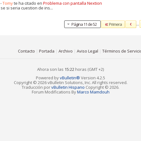
 -
Tomy
te ha citado en
Problema con pantalla Nextion
se si seria cuestion de ins...
...
Primera
Página 11 de 52
Contacto
|
Portada
|
Archivo
|
Aviso Legal
|
Términos de Servici
Ahora son las
15:22
horas (GMT +2)
Powered by
vBulletin®
Version 4.2.5
Copyright © 2026 vBulletin Solutions, Inc. All rights reserved.
Traducción por
vBulletin Hispano
Copyright © 2026.
Forum Modifications By
Marco Mamdouh