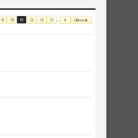
9
10
11
12
13
21
...
Última