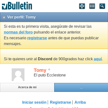
Ver perfil: Tomy
Si esta es tu primera visita, asegúrate de revisar las
normas del foro
pulsando el enlace anterior.
Es necesario
registrarse
antes de que puedas publicar
mensajes.
Si te quieres unir al
Discord
de 900grados haz click
aquí
.
Tomy
El puto Ecclestone
Acerca de mi
...
Iniciar sesión
Registrarse
Arriba