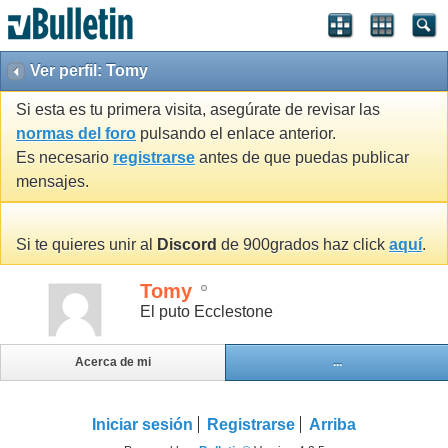
Ver perfil: Tomy
Si esta es tu primera visita, asegúrate de revisar las
normas del foro
pulsando el enlace anterior.
Es necesario
registrarse
antes de que puedas publicar
mensajes.
Si te quieres unir al
Discord
de 900grados haz click
aquí
.
Tomy
El puto Ecclestone
Acerca de mi
...
Iniciar sesión
Registrarse
Arriba