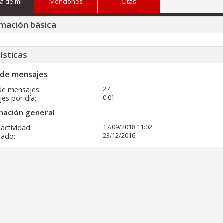
a de mi
Menciones
Citas
mación básica
ísticas
 de mensajes
27
de mensajes
0.01
es por día
mación general
17/09/2018
11:02
 actividad
23/12/2016
rado