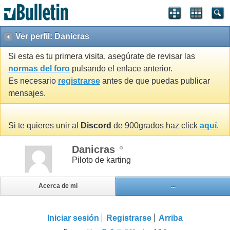
Ver perfil: Danicras
Si esta es tu primera visita, asegúrate de revisar las
normas del foro
pulsando el enlace anterior.
Es necesario
registrarse
antes de que puedas publicar
mensajes.
Si te quieres unir al
Discord
de 900grados haz click
aquí
.
Danicras
Piloto de karting
Acerca de mi
...
Iniciar sesión
Registrarse
Arriba