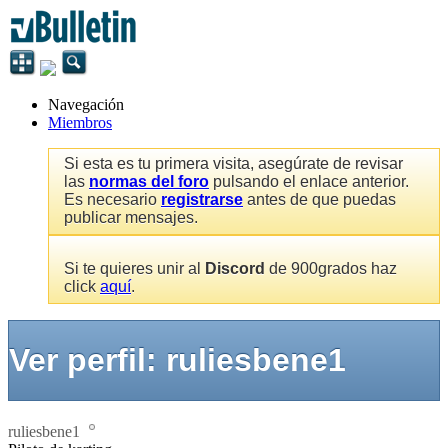
Navegación
Miembros
Si esta es tu primera visita, asegúrate de revisar
las
normas del foro
pulsando el enlace anterior.
Es necesario
registrarse
antes de que puedas
publicar mensajes.
Si te quieres unir al
Discord
de 900grados haz
click
aquí
.
Ver perfil: ruliesbene1
ruliesbene1