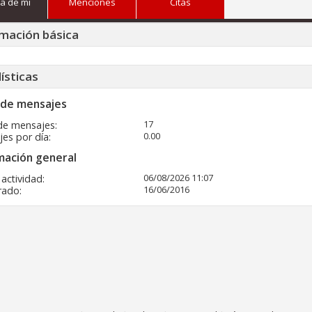
a de mi
Menciones
Citas
mación básica
ísticas
 de mensajes
17
de mensajes
0.00
es por día
mación general
06/08/2026
11:07
 actividad
16/06/2016
rado