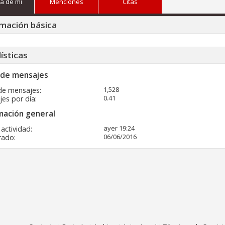
a de mi
Menciones
Citas
mación básica
ísticas
 de mensajes
1,528
de mensajes
0.41
es por día
mación general
ayer
19:24
 actividad
06/06/2016
rado