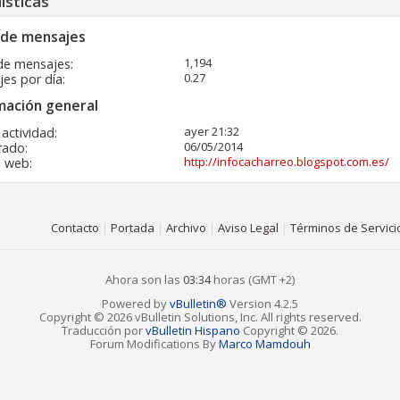
ísticas
 de mensajes
1,194
de mensajes
0.27
es por día
mación general
ayer
21:32
 actividad
06/05/2014
rado
http://infocacharreo.blogspot.com.es/
a web
Contacto
|
Portada
|
Archivo
|
Aviso Legal
|
Términos de Servici
Ahora son las
03:34
horas (GMT +2)
Powered by
vBulletin®
Version 4.2.5
Copyright © 2026 vBulletin Solutions, Inc. All rights reserved.
Traducción por
vBulletin Hispano
Copyright © 2026.
Forum Modifications By
Marco Mamdouh