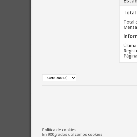
Estad
Total
Total 
Mensaj
Infor
Última
Regist
Págin
Política de cookies
En 900grados utilizamos cookies