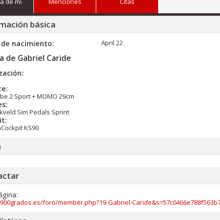
a de mi
Menciones
Citas
mación básica
April 22
 de nacimiento
a de Gabriel Caride
zación:
te:
be 2 Sport + MOMO 29cm
es:
kveld Sim Pedals Sprint
t:
Cockpit KS90
a
actar
ágina
//900grados.es/foro/member.php?19-Gabriel-Caride&s=57c0466e788f563b