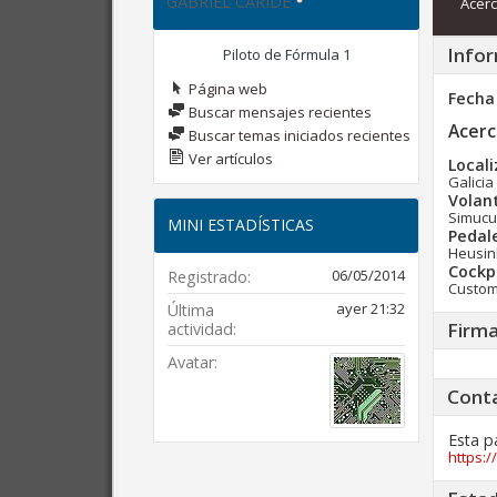
GABRIEL CARIDE
Acerc
Infor
Piloto de Fórmula 1
Página web
Fecha
Buscar mensajes recientes
Acerc
Buscar temas iniciados recientes
Ver artículos
Locali
Galicia
Volan
Simucu
MINI ESTADÍSTICAS
Pedal
Heusin
Cockpi
06/05/2014
Registrado
Custom
ayer
21:32
Última
Firm
actividad
Avatar
Cont
Esta p
https: