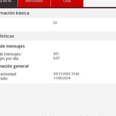
a de mi
Menciones
Citas
mación básica
52
ísticas
 de mensajes
301
de mensajes
0.07
es por día
mación general
20/11/2022
13:42
 actividad
11/05/2014
rado