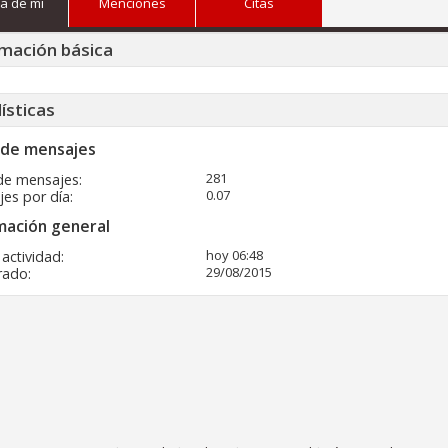
a de mi
Menciones
Citas
mación básica
ísticas
 de mensajes
281
de mensajes
0.07
es por día
mación general
hoy
06:48
 actividad
29/08/2015
rado