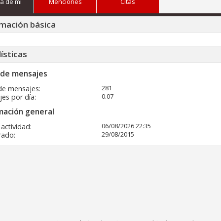
a de mi
Menciones
Citas
mación básica
ísticas
 de mensajes
281
de mensajes
0.07
es por día
mación general
06/08/2026
22:35
 actividad
29/08/2015
rado