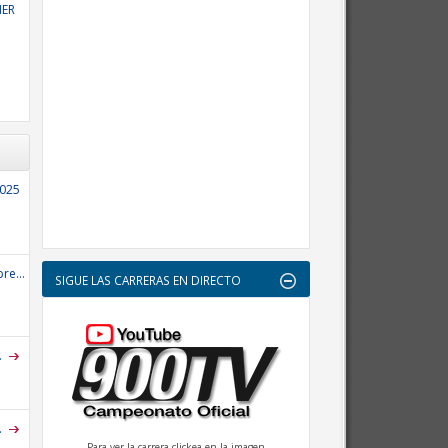
NER
2025
re...
SIGUE LAS CARRERAS EN DIRECTO
.
.
Para ver la carrera clickea en la imagen