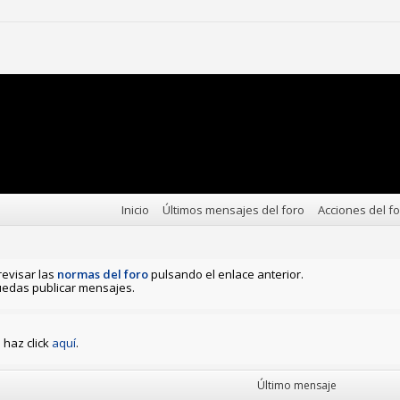
Inicio
Últimos mensajes del foro
Acciones del f
revisar las
normas del foro
pulsando el enlace anterior.
edas publicar mensajes.
haz click
aquí
.
Último mensaje