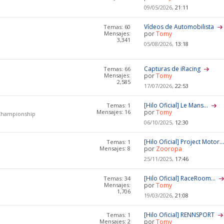
09/05/2026,
21:11
Vídeos de Automobilista
Temas: 60
Mensajes:
por
Tomy
3,341
05/08/2026,
13:18
Capturas de iRacing
Temas: 66
Mensajes:
por
Tomy
2,585
17/07/2026,
22:53
[Hilo Oficial] Le Mans...
Temas: 1
Mensajes: 16
por
Tomy
 Championship
06/10/2025,
12:30
[Hilo Oficial] Project Motor..
Temas: 1
Mensajes: 8
por
Zooropa
25/11/2025,
17:46
[Hilo Oficial] RaceRoom...
Temas: 34
Mensajes:
por
Tomy
1,706
19/03/2026,
21:08
[Hilo Oficial] RENNSPORT
Temas: 1
Mensajes: 2
por
Tomy