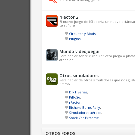
rFactor 2
El nuevo juego de ISI aporta un nuevo estánda
se refiere
Circuitos y Mods
,
Plugins
Mundo videojueguil
Para hablar sobre culaquier otro juego o plat
atención
Otros simuladores
Para hablar de otros simuladores que nos gus
último
DiRT Series
,
PiBoSo
,
rFactor
,
Richard Burns Rally
,
Simuladores aéreos
,
Stock Car Extreme
OTROS FOROS