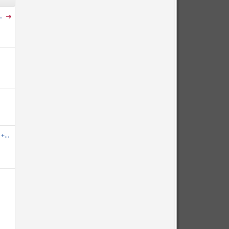
.
+...