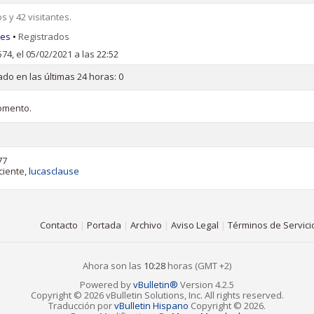
 y 42 visitantes.
res
•
Registrados
74, el 05/02/2021 a las
22:52
do en las últimas 24 horas: 0
omento.
77
ciente,
lucasclause
Contacto
|
Portada
|
Archivo
|
Aviso Legal
|
Términos de Servici
Ahora son las
10:28
horas (GMT +2)
Powered by
vBulletin®
Version 4.2.5
Copyright © 2026 vBulletin Solutions, Inc. All rights reserved.
Traducción por
vBulletin Hispano
Copyright © 2026.