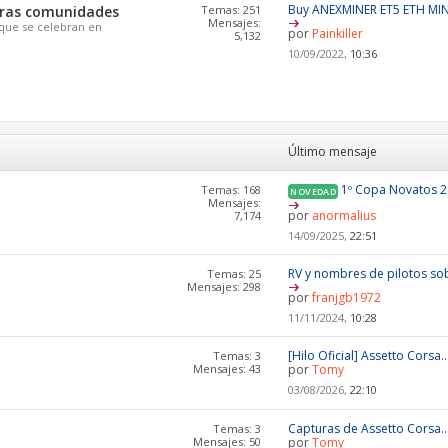
Buy ANEXMINER ET5 ETH MI
otras comunidades
Temas: 251
Mensajes:
que se celebran en
por
Painkiller
5,132
10/09/2022,
10:36
Último mensaje
1º Copa Novatos 
Temas: 168
NOVEDAD
Mensajes:
por
anormalius
7,174
14/09/2025,
22:51
RV y nombres de pilotos sob
Temas: 25
Mensajes: 298
por
franjgb1972
11/11/2024,
10:28
[Hilo Oficial] Assetto Corsa..
Temas: 3
Mensajes: 43
por
Tomy
03/08/2026,
22:10
Capturas de Assetto Corsa..
Temas: 3
Mensajes: 50
por
Tomy