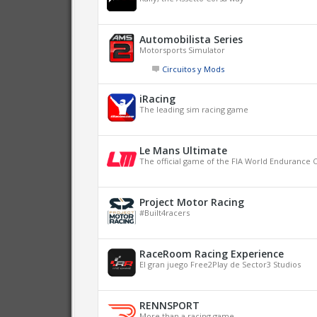
Automobilista Series
Motorsports Simulator
Circuitos y Mods
iRacing
The leading sim racing game
Le Mans Ultimate
The official game of the FIA World Endurance
Project Motor Racing
#Built4racers
RaceRoom Racing Experience
El gran juego Free2Play de Sector3 Studios
RENNSPORT
More than a racing game