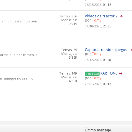
26/06/2026,
01:16
Vídeos de rFactor 2
Temas: 366
Mensajes:
por
Tomy
r en lo que a simulación
7,915
04/10/2025,
20:35
Capturas de videojuegos
Temas: 65
Mensajes:
por
Tomy
aforma que nos llamen la
3,868
03/12/2024,
01:48
KART ONE
Temas: 149
NOVEDAD
Mensajes:
por
Tomy
tan aunque no sean lo
6,360
23/05/2026,
00:12
Último mensaje