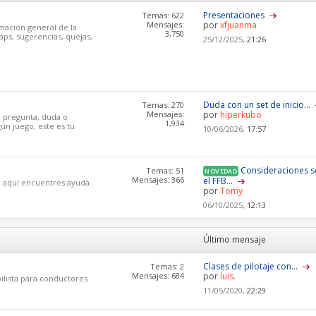
Presentaciones
Temas: 622
Mensajes:
por
xfjuanma
mación general de la
3,750
aps, sugerencias, quejas,
25/12/2025,
21:26
Duda con un set de inicio...
Temas: 270
Mensajes:
por
hiperkubo
a pregunta, duda o
1,934
ún juego, este es tu
10/06/2026,
17:57
Consideraciones 
Temas: 51
NOVEDAD
Mensajes: 366
el FFB...
ue aquí encuentres ayuda
por
Tomy
06/10/2025,
12:13
Último mensaje
Clases de pilotaje con...
Temas: 2
Mensajes: 684
por
luis.
ilista para conductores
11/05/2020,
22:29