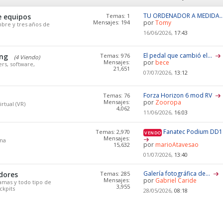
TU ORDENADOR A MEDIDA...
 equipos
Temas: 1
Mensajes: 194
por
Tomy
bre y tres años de
16/06/2026,
17:43
El pedal que cambió el...
ing
Temas: 976
(4 Viendo)
Mensajes:
por
bece
ers, software,
21,651
07/07/2026,
13:12
Forza Horizon 6 mod RV
Temas: 76
Mensajes:
por
Zooropa
rtual (VR)
4,062
11/06/2026,
16:03
Fanatec Podium DD1 
Temas: 2,970
VENDO
Mensajes:
ana
por
marioAtavesao
15,632
01/07/2026,
13:40
Galería fotográfica de...
dores
Temas: 285
Mensajes:
por
Gabriel Caride
amas y todo tipo de
3,955
ckpits
28/05/2026,
08:18