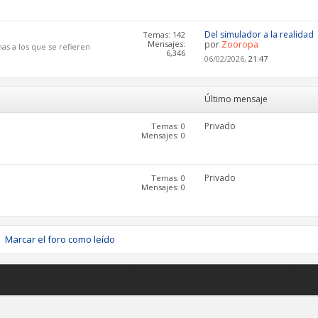
Del simulador a la realidad
Temas: 142
Mensajes:
por
Zooropa
as a los que se refieren
6,346
06/02/2026,
21:47
Último mensaje
Privado
Temas: 0
Mensajes: 0
Privado
Temas: 0
Mensajes: 0
Marcar el foro como leído